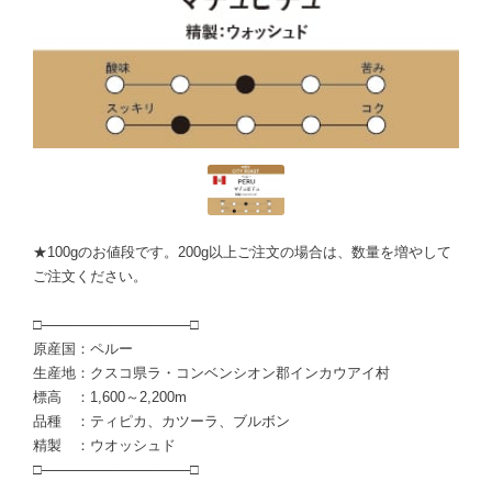
★100gのお値段です。200g以上ご注文の場合は、数量を増やして
ご注文ください。
□───────────────□
原産国：ペルー
生産地：クスコ県ラ・コンベンシオン郡インカウアイ村
標高 ：1,600～2,200m
品種 ：ティピカ、カツーラ、ブルボン
精製 ：ウオッシュド
□───────────────□