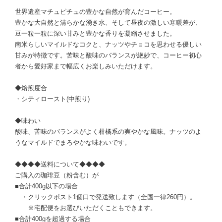
世界遺産マチュピチュの豊かな自然が育んだコーヒー。
豊かな大自然と清らかな湧き水、そして昼夜の激しい寒暖差が、
豆一粒一粒に深い甘みと豊かな香りを凝縮させました。
南米らしいマイルドなコクと、ナッツやチョコを思わせる優しい
甘みが特徴です。苦味と酸味のバランスが絶妙で、コーヒー初心
者から愛好家まで幅広くお楽しみいただけます。
◆焙煎度合
・シティロースト(中煎り)
◆味わい
酸味、苦味のバランスがよく柑橘系の爽やかな風味。ナッツのよ
うなマイルドでまろやかな味わいです。
◆◆◆◆送料について◆◆◆◆
ご購入の珈琲豆（粉含む）が
■合計400g以下の場合
・クリックポスト1個口で発送致します（全国一律260円）。
※宅配便をお選びいただくこともできます。
■合計400gを超過する場合