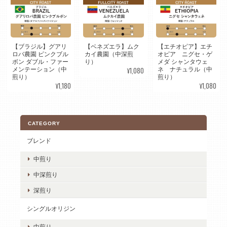
【ブラジル】グアリ
【ベネズエラ】ムク
【エチオピア】エチ
ロバ農園 ピンクブル
カイ農園（中深煎
オピア ニグセ・ゲ
ボン ダブル・ファー
り）
メダ シャンタウェ
¥1,080
メンテーション（中
ネ ナチュラル（中
煎り）
煎り）
¥1,180
¥1,080
CATEGORY
ブレンド
中煎り
中深煎り
深煎り
シングルオリジン
中煎り