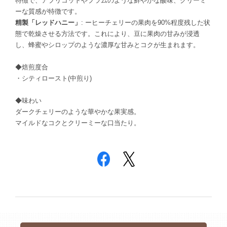
特徴で、アプリコットやプラムのような鮮やかな酸味、クリーミ
ーな質感が特徴です。
精製「レッドハニー」
: ーヒーチェリーの果肉を90%程度残した状
態で乾燥させる方法です。これにより、豆に果肉の甘みが浸透
し、蜂蜜やシロップのような濃厚な甘みとコクが生まれます。
◆焙煎度合
・シティロースト(中煎り)
◆味わい
ダークチェリーのような華やかな果実感。
マイルドなコクとクリーミーな口当たり。