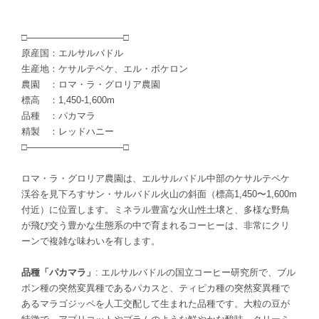
□───────────────□
原産国：エルサルバドル
生産地：ケサルテペケ、エル・ボケロン
農園 ：ロマ・ラ・グロリア農園
標高 ：1,450-1,600m
品種 ：パカマラ
精製 ：レッドハニー
□───────────────□
ロマ・ラ・グロリア農園は、エルサルバドル中部のケサルテペケ
渓谷を見下ろすサン・サルバドル火山の斜面（標高1,450〜1,600m
付近）に位置します。ミネラル豊富な火山性土壌と、多様な野鳥
が飛び交う豊かな生態系の中で育まれるコーヒーは、非常にクリ
ーンで複雑な味わいを有します。
品種「パカマラ」
: エルサルバドルの国立コーヒー研究所で、ブル
ボン種の突然変異種であるパカスと、ティピカ種の突然変異種で
あるマラゴジッペを人工交配して生まれた品種です。大粒の豆が