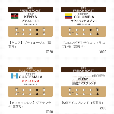
【ケニア】プティルージュ（深
【コロンビア】サウスウィラ ス
煎り）
プレモ（深煎り）
¥920
¥900
【カフェインレス】グアテマラ
熟成アイスブレンド（深煎り）
(中深煎り)
¥900
¥990