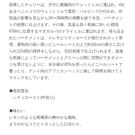
収穫したチェリーは、夕方に農園内のウェットミルに運ばれ、4台
あるペニャゴスのウェットミルで選別・パルピングが行われ、外
気温の影響を見ながら24〜36時間の発酵を経て水洗、パーチメン
トの状態に仕上げます。その後、気温も高く乾燥に向いた標高
670mに位置するマタガルパのドライミルに運ばれます。持ち込ま
れたパーチメントは、トレサビリティカードが発行されロット管
理。通気性の高い黒いビニールシートの上で約10cmの厚さに広げ
られ1日4回の撹拌をしながら、10日前後で仕上げられます。急激
な乾燥によってパーチメントとグリーンの間に空間ができダメー
ジを受けないように、水分値が20%を切ったらビニールシートで
覆ったり、テント内のアフリカンベッドに移して時間を掛けてド
ライングをしています。
◆焙煎度合
・シティロースト(中煎り)
◆味わい
レモンのような柑橘系の爽やかな風味。
まろやかなコクとトロっとした口当たり。