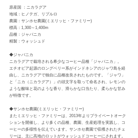
原産国 ：ニカラグア
地域：ヒノテガ、リプルロ
農園：サンホセ農園(ミエリッヒ・ファミリー)
標高：1,300～1,400m
品種：ジャバニカ
精製：ウォッシュド
◆ジャバニカ
ニカラグアで栽培される希少なコーヒー品種「ジャバニカ」。
エチオピア起源のロングベリー系がインドネシアのジャワ島を経
由し、ニカラグアで独自に品種改良されたものです。「ジャワ」
と「ニカ（ニカラグア）」の頭文字を取って命名され、レモンの
ような酸味と花のような香り、滑らかな口当たり、柔らかな甘み
が特徴です。
◆サンホセ農園(ミエリッヒ・ファミリー)
またミエリッヒ・ファミリーは、2013年よりプライベートオーク
ションを開催し、より多くの品種、農園、生産処理を実践し、コ
ーヒーの多様性を伝えています。サンホセ農園で収穫されたチェ
リーは、主に高地のロットがウォッシュドコーヒーにされます。