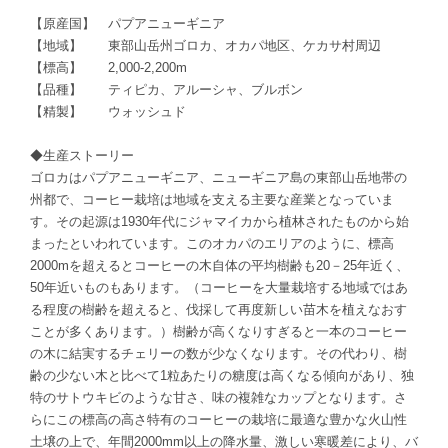
【原産国】 パプアニューギニア
【地域】 東部山岳州ゴロカ、オカパ地区、ケカサ村周辺
【標高】 2,000-2,200m
【品種】 ティピカ、アルーシャ、ブルボン
【精製】 ウォッシュド
◆生産ストーリー
ゴロカはパプアニューギニア、ニューギニア島の東部山岳地帯の
州都で、コーヒー栽培は地域を支える主要な産業となっていま
す。その起源は1930年代にジャマイカから植林されたものから始
まったといわれています。このオカパのエリアのように、標高
2000mを超えるとコーヒーの木自体の平均樹齢も20－25年近く、
50年近いものもあります。（コーヒーを大量栽培する地域ではあ
る程度の樹齢を超えると、伐採して再度新しい苗木を植えなおす
ことが多くあります。）樹齢が高くなりすぎると一本のコーヒー
の木に結実するチェリーの数が少なくなります。その代わり、樹
齢の少ない木と比べて1粒あたりの糖度は高くなる傾向があり、独
特のサトウキビのような甘さ、味の複雑なカップとなります。さ
らにこの標高の高さ特有のコーヒーの栽培に最適な豊かな火山性
土壌の上で、年間2000mm以上の降水量、激しい寒暖差により、バ