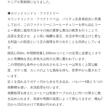
ケニアが新銘柄になりました。
◆カリンドゥンドゥ・ファクトリー
カリンドゥンドゥ・ファクトリーは、バリチュ生産者組合に所属
しており、このファクトリーにコーヒーチェリーを持ち込むコー
ヒー農家に栽培方法やその他の重要な農法の教育を行うことで、
品質を安定させ、より高い報酬を還元、生活水準の底上げと更な
る利益への投資という正の循環を作り出すことを目的としていま
す。
標高1,650m, 年間降雨量1,100mmコーヒーの生育に必要なミネラ
ルと有機物を含む赤色火山性の土壌に覆われています。
この理想的な条件から生み出されるコーヒーは明るく上質な酸
質、ボディ感、カシスのような風味を持ち、世界中から愛されて
います。
近くを流れるラガティ川から水を引き込み、パルパー4基と５つの
発酵槽を使い、水洗処理を行います。
発酵処理を終えたコーヒーは乾燥テーブルの上に均一の厚さに敷
き詰められます。気候や周囲の温度によって異なりますが、概ね7
日から15日をかけて乾燥が行われます。