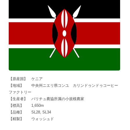
【原産国】 ケニア
【地域】 中央州ニエリ県コンユ カリンドゥンドゥコーヒー
ファクトリー
【生産者】 バリチュ農協所属の小規模農家
【標高】 1,650m
【品種】 SL28, SL34
【精製】 ウォッシュド