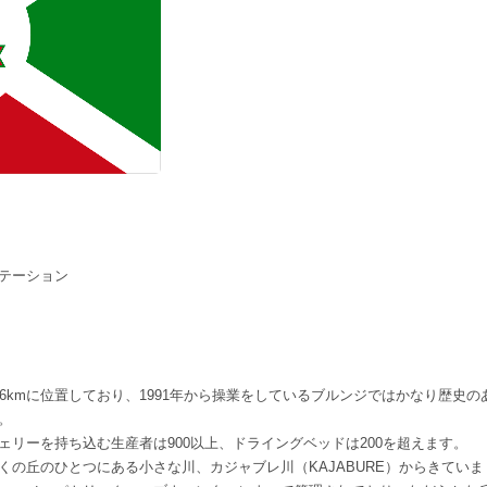
テーション
6kmに位置しており、1991年から操業をしているブルンジではかなり歴史の
。
リーを持ち込む生産者は900以上、ドライングベッドは200を超えます。
の丘のひとつにある小さな川、カジャブレ川（KAJABURE）からきていま