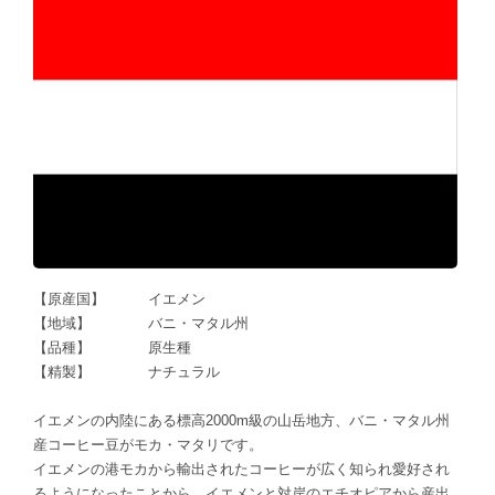
【原産国】 イエメン
【地域】 バニ・マタル州
【品種】 原生種
【精製】 ナチュラル
イエメンの内陸にある標高2000m級の山岳地方、バニ・マタル州
産コーヒー豆がモカ・マタリです。
イエメンの港モカから輸出されたコーヒーが広く知られ愛好され
るようになったことから、イエメンと対岸のエチオピアから産出