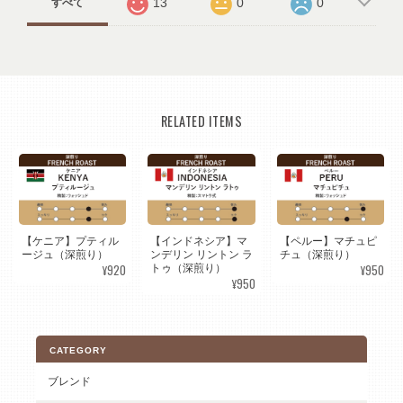
13
0
0
すべて
RELATED ITEMS
【ケニア】プティル
【インドネシア】マ
【ペルー】マチュピ
ージュ（深煎り）
ンデリン リントン ラ
チュ（深煎り）
¥920
¥950
トゥ（深煎り）
¥950
CATEGORY
ブレンド