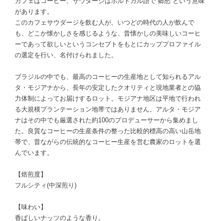
カフェはコーヒー、サウダージはポルトガル語で”郷愁“という意味
があります。
このカフェサウダージを飲む人が、いつどの時代の人が飲んで
も、どこか懐かしさを感じるような、昔懐かしの美味しいコーヒ
ーであって欲しいというコンセプトをもとにカッププロファイル
の選定を行い、名付けられました。
ブラジルの中でも、最高のコーヒーの生産地として知られるアル
タ・モジアナから、長年の安定したクオリティと現地業者との協
力体制によってお届けするロット。モジアナ地区は平地で行われ
る大規模プランテーション地帯ではありません。アルタ・モジア
ナはその中でも厳選された約100のプロデューサーから集めまし
た。良質なコーヒーの生産条件の整った比較的標高の高い山岳地
帯で、昔ながらの伝統的なコーヒー生産を営む農家のロットを選
んでいます。
【焙煎度】
フルシティ(中深煎り)
【味わい】
香ばしいナッツのような香り。