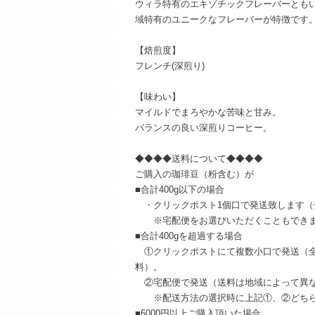
ウィラ特有のエキゾチックフレーバーとも
域特有のユニークなフレーバーが特徴です
【焙煎度】
フレンチ(深煎り)
【味わい】
マイルドでまろやかな苦味と甘み。
バランスの良い深煎りコーヒー。
◆◆◆◆送料について◆◆◆◆
ご購入の珈琲豆（粉含む）が
■合計400g以下の場合
・クリックポスト1個口で発送致します（全
※宅配便をお選びいただくこともでき
■合計400gを超過する場合
①クリックポストにて複数小口で発送（全国
料）。
②宅配便で発送（送料は地域によって異
※配送方法の選択時に上記①、②どちら
■6000円以上ご購入頂いた場合