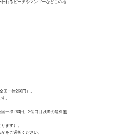
いわれるピーチやマンゴーなどこの地
。
国一律260円）。
ます。
一律260円。2個口目以降の送料無
なります）。
かをご選択ください。