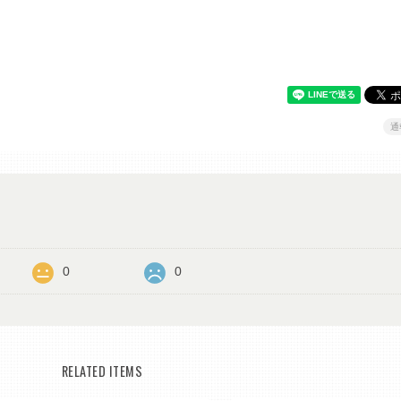
通
0
0
RELATED ITEMS